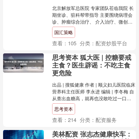
北京解放军总医院 专家团队莅临我院 长
期坐诊、驻科帮带指导 主要围绕病理会
诊、肿瘤综合治疗、 介入治疗、微创治
疗等疑难杂症 病理科专家 邰艳红 解放军
国汇策略
总医院第五....
查看：
105
分类：
配资炒股平台
思考资本 狐大医 | 控糖要戒
主食？医生辟谣：不吃主食
更危险
出品 | 搜狐健康 作者 | 顺义妇儿医院临床
营养科主任医师 李永进 编辑 | 李冬梅 自
从查出血糖高，就再也没敢吃过一口米
饭、一个馒头？血糖高到底能不能吃主
思考资本
食....
查看：
214
分类：
配资服务
美林配资 张志杰健康快车：