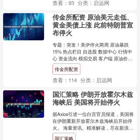
查看：
93
分类：
启远网
传金所配资 原油美元走低、
黄金美债上涨 此前特朗普宣
布停火
专题：突发！美伊停火两周 原油暴跌
15% 热点栏目 自选股 数据中心 行情中
心 资金流向 模拟交易 客户端 原油价格
下跌，美国股指期货上涨，此前美国总
传金所配资
统唐纳德·....
查看：
114
分类：
启远网
国汇策略 伊朗开放霍尔木兹
海峡后 美国将开始停火
据Axios引述一位白宫官员报道，美国将
在伊朗重新开放霍尔木兹海峡后开始停
火。 海量资讯、精准解读，尽在新浪财
经APP 责任编辑：王永生....
国汇策略