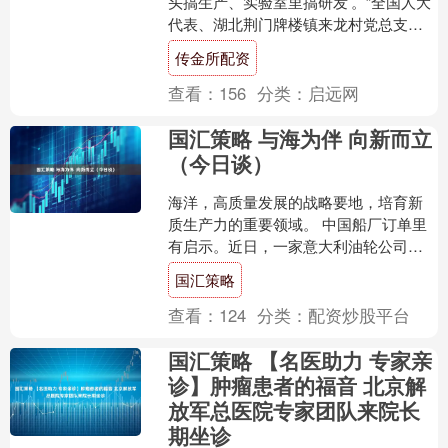
头搞生产、实验室里搞研发’。”全国人大
代表、湖北荆门牌楼镇来龙村党总支书
记胡为义这样描述村子的变化。 农民代
传金所配资
表欧阳华也....
查看：
156
分类：
启远网
国汇策略 与海为伴 向新而立
（今日谈）
海洋，高质量发展的战略要地，培育新
质生产力的重要领域。 中国船厂订单里
有启示。近日，一家意大利油轮公司将
新船订单增至10艘。智能化、绿色化、
国汇策略
融合化以及高性价比，....
查看：
124
分类：
配资炒股平台
国汇策略 【名医助力 专家亲
诊】肿瘤患者的福音 北京解
放军总医院专家团队来院长
期坐诊