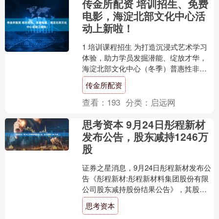
传金所配资 培训招生、免费
电影，海淀北部文化中心活
动上新啦！
1 培训课程招生 为打造沉浸式艺术学习
体验，助力学员发掘潜能、绽放才华，
海淀北部文化中心（冬季）普惠性非基
本公共文化服务优惠收费课程面向广大
传金所配资
艺术爱好者招生。本期....
查看：
193
分类：
启远网
思考资本 9月24日彤程新材
发布公告，股东减持1246万
股
证券之星消息，9月24日彤程新材发布公
告《彤程新材:彤程新材料集团股份有限
公司股东减持股份结果公告》，其股东
舟山市宇彤创业投资合伙企业(有限合伙)
思考资本
于2025年9....