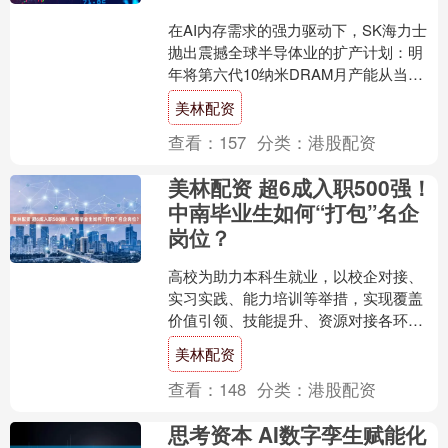
在AI内存需求的强力驱动下，SK海力士
抛出震撼全球半导体业的扩产计划：明
年将第六代10纳米DRAM月产能从当前
的2万片300mm晶圆，一举飙升至16-19
美林配资
万片，....
查看：
157
分类：
港股配资
美林配资 超6成入职500强！
中南毕业生如何“打包”名企
岗位？
高校为助力本科生就业，以校企对接、
实习实践、能力培训等举措，实现覆盖
价值引领、技能提升、资源对接各环节
的支撑链条。一些办学可靠的高校更是
美林配资
探索出面向央国企、行业领....
查看：
148
分类：
港股配资
思考资本 AI数字孪生赋能化