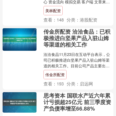
心 资金流向 模拟交易 客户端 文章来
源：中新经纬 周三亚太早盘，WTI原油
美林配资
跌幅持续....
查看：
148
分类：
港股配资
传金所配资 洽洽食品：已积
极推进白坚果产品入驻山姆
等渠道的相关工作
洽洽食品11月23日在互动平台表示，公
司已积极推进白坚果产品入驻山姆等渠
道的相关工作。目前公司产品主要出口
到泰国、越南、马来西亚、印度尼西
传金所配资
亚、美国、加拿大等国家....
查看：
193
分类：
启远网
思考资本 国联水产近六年累
计亏损超25亿元 前三季度资
产负债率增至66.88%