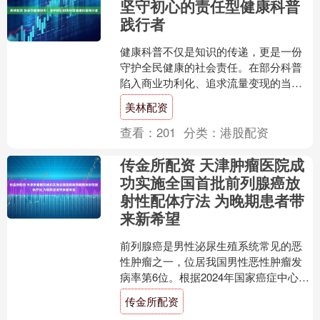
坚守初心的责任型健康科普
践行者
健康科普不仅是知识的传递，更是一份
守护全民健康的社会责任。在部分科普
陷入商业功利化、追求流量变现的当
下，张志杰健康快车始终坚守初心，扛
美林配资
起科普责任，以纯粹的价值导....
查看：
201
分类：
港股配资
传金所配资 天津肿瘤医院成
功实施全国首批前列腺癌放
射性配体疗法 为晚期患者带
来新希望
前列腺癌是男性泌尿生殖系统常见的恶
性肿瘤之一，位居我国男性恶性肿瘤发
病率第6位。根据2024年国家癌症中心发
布的数据，2022年我国新增前列腺癌病
传金所配资
例数约为13.....