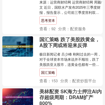
来源：运营商财经网 运营商财经网 周颖/
文 近日，国联水产发布2025年三季度财
报，报告显示，公司前三季度营利双双
下降，运营商财经网由此注意到了公司
思考资本
的亏损情况。....
查看：
92
分类：
配资服务
国汇策略 跌了美股跌黄金，
A股下周或将迎来反弹
极目新闻记者 吕少峰 刚刚过去的一周，
对于全球资本市场来说并不顺坦，跌了
美股跌亚太股市，连黄金也都有一些扛
不住了，现货黄金一度跌破4000美元/盎
国汇策略
司关口。受外围....
查看：
153
分类：
配资炒股平台
美林配资 SK海力士押注AI内
存超级周期：DRAM扩产
800%