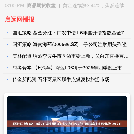
03:00 PM
商品期货收盘
黄金连续涨3.44%，焦炭连续涨2.72%，铁矿石连续涨2.64%，镍连续跌2.62%，白银连续涨2.61%。
启远网播报
国汇策略 基金分红：广发中债1-5年国开债指数基金7月14日
国汇策略 海南海药(000566.SZ)：子公司注射用头孢唑
美林配资 珍酒李渡牛市啤酒重磅上新，吴向东直播首秀全网最热
思考资本 【E汽车】深蓝L06将于2025年四季度上市
传金所配资 石阡两景区联手点燃夏秋旅游市场